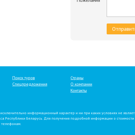
Пожелания
Поиск туров
Страны
Спецпредложения
О компании
Контакты
 исключительно информационный характер и ни при каких условиях не являет
а Республики Беларусь. Для получения подробной информации о стоимости и
 телефонам.