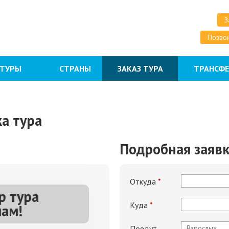
З
Позвон
 ТУРЫ
СТРАНЫ
ЗАКАЗ ТУРА
ТРАНСФ
а тура
Подробная заяв
Откуда
*
р тура
Куда
*
ам!
Поедут