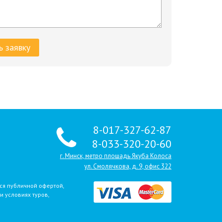
8-017-327-62-87
8-033-320-20-60
г. Минск, метро плошадь Якуба Колоса
ул. Смолячкова, д. 9, офис 322
ся публичной офертой,
 условиях туров,