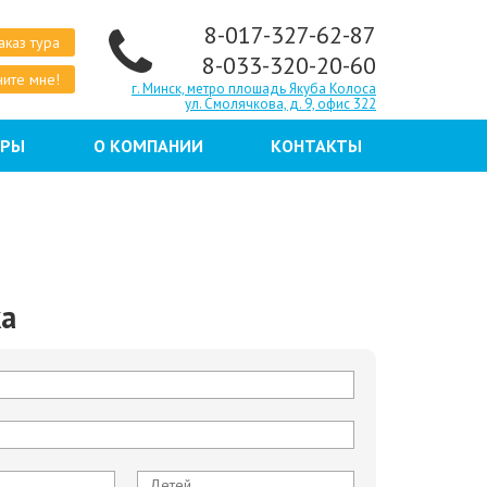
8-017-327-62-87
аказ тура
8-033-320-20-60
ите мне!
г. Минск, метро плошадь Якуба Колоса
ул. Смолячкова, д. 9, офис 322
ЕРЫ
О КОМПАНИИ
КОНТАКТЫ
ка