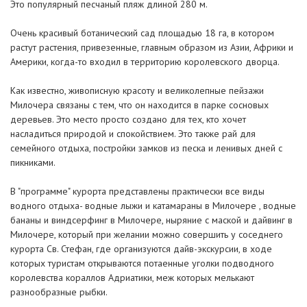
Это популярный песчаный пляж длиной 280 м.
Очень красивый ботанический сад площадью 18 га, в котором
растут растения, привезенные, главным образом из Азии, Африки и
Америки, когда-то входил в территорию королевского дворца.
Как известно, живописную красоту и великолепные пейзажи
Милочера связаны с тем, что он находится в парке сосновых
деревьев. Это место просто создано для тех, кто хочет
насладиться природой и спокойствием. Это также рай для
семейного отдыха, постройки замков из песка и ленивых дней с
пикниками.
В "программе" курорта представлены практически все виды
водного отдыха- водные лыжи и катамараны в Милочере , водные
бананы и виндсерфинг в Милочере, ныряние с маской и дайвинг в
Милочере, который при желании можно совершить у соседнего
курорта Св. Стефан, где организуются дайв-экскурсии, в ходе
которых туристам открываются потаенные уголки подводного
королевства кораллов Адриатики, меж которых мелькают
разнообразные рыбки.