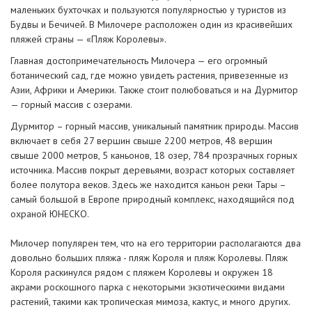
маленьких бухточках и пользуются популярностью у туристов из
Будвы и Бечичей. В Милочере расположен один из красивейших
пляжей страны — «Пляж Королевы».
Главная достопримечательность Милочера — его огромный
ботанический сад, где можно увидеть растения, привезенные из
Азии, Африки и Америки. Также стоит полюбоваться и на Дурмитор
— горный массив с озерами.
Дурмитор – горный массив, уникальный памятник природы. Массив
включает в себя 27 вершин свыше 2200 метров, 48 вершин
свыше 2000 метров, 5 каньонов, 18 озер, 784 прозрачных горных
источника. Массив покрыт деревьями, возраст которых составляет
более полутора веков. Здесь же находится каньон реки Тары –
самый большой в Европе природный комплекс, находящийся под
охраной ЮНЕСКО.
Милочер популярен тем, что на его территории располагаются два
довольно больших пляжа - пляж Короля и пляж Королевы. Пляж
Короля раскинулся рядом с пляжем Королевы и окружен 18
акрами роскошного парка с некоторыми экзотическими видами
растений, такими как тропическая мимоза, кактус, и много других.