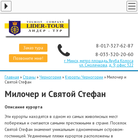
ПОИСК ТУРОВ
ЭКСКУРСИОННЫЕ ТУРЫ
СТРАНЫ
8-017-327-62-87
Заказ тура
ЗАКАЗ ТУРА
8-033-320-20-60
Позвоните мне!
ТРАНСФЕРЫ
г. Минск, метро плошадь Якуба Колоса
ул. Смолячкова, д. 9, офис 322
О КОМПАНИИ
Главная
»
Страны
»
Черногория
»
Курорты Черногории
»
Милочер и
КОНТАКТЫ
Святой Стефан
Милочер и Святой Стефан
Описание курорта
Эти курорты находятся в одном из самых живописных мест
побережья и считаются самыми престижными в стране. Поселок
Святой Стефан знаменит уникальным одноименным островом-
гостиницей. Уединенные пляжи курортов расположены в