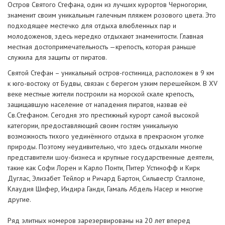
Остров Святого Стефана, один из лучших курортов Черногории,
знаменит своим уникальным галечным пляжем розового цвета. Это
подходящее местечко для отдыха влюбленных пар и
молодоженов, здесь нередко отдыхают знаменитости. Главная
местная достопримечательность —крепость, которая раньше
служила для защиты от пиратов.
Святой Стефан – уникальный остров-гостиница, расположен в 9 км
к юго-востоку от Будвы, связан с берегом узким перешейком. В XV
веке местные жители построили на морской скале крепость,
защищавшую население от нападения пиратов, назвав её
Св.Стефаном. Сегодня это престижный курорт самой высокой
категории, предоставляющий своим гостям уникальную
возможность тихого уединённого отдыха в прекрасном уголке
природы. Поэтому неудивительно, что здесь отдыхали многие
представители шоу-бизнеса и крупные государственные деятели,
такие как Софи Лорен и Карло Понти, Питер Устинофф и Кирк
Дуглас, Элизабет Тейлор и Ричард Бартон, Сильвестр Сталлоне,
Клаудия Шифер, Индира Ганди, Гамаль Абдель Насер и многие
другие.
Ряд элитных номеров зарезервированы на 20 лет вперед