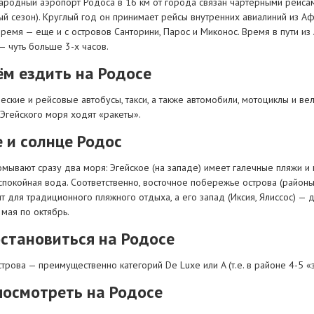
родный аэропорт Родоса в
16 км
от города связан чартерными рейсами
й сезон). Круглый год он принимает рейсы внутренних авиалиний из Афин
ремя — еще и с островов Санторини, Парос и Миконос. Время в пути из
— чуть больше 3-х часов.
ём ездить на Родосе
еские и рейсовые автобусы, такси, а также автомобили, мотоциклы и ве
Эгейского моря ходят «ракеты».
 и солнце Родос
мывают сразу два моря: Эгейское (на западе) имеет галечные пляжи и 
 спокойная вода. Соответственно, восточное побережье острова (район
 для традиционного пляжного отдыха, а его запад (Иксия, Ялиссос) — 
 мая по октябрь.
остановиться на Родосе
трова — преимущественно категорий De Luxe или A (т.е. в районе 4-5 «з
посмотреть на Родосе