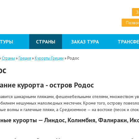
З
Позвон
 ТУРЫ
СТРАНЫ
ЗАКАЗ ТУРА
ТРАНСФ
»
Страны
»
Греция
»
Курорты Греции
»
Родос
ос
ание курорта - остров Родос
лавится шикарными пляжами, фешенебельными отелями, множеством уве
обилием нешумных малолюдных местечек. Кроме того, острову повезло 
ые волны и галечные пляжи, а Средиземное — на востоке (песок и спок
ные курорты — Линдос, Колимбия, Фалираки, Икси