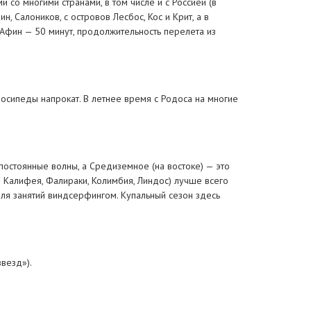
 со многими странами, в том числе и с Россией (в
, Салоников, с островов Лесбос, Кос и Крит, а в
 Афин — 50 минут, продолжительность перелета из
лосипеды напрокат. В летнее время с Родоса на многие
постоянные волны, а Средиземное (на востоке) — это
ы Калифея, Фалираки, Колимбия, Линдос) лучше всего
для занятий виндсерфингом. Купальный сезон здесь
везд»).