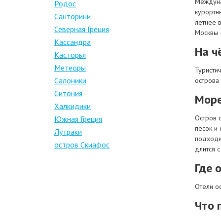
Междуна
Родос
курортны
Санторини
летнее в
Северная Греция
Москвы 
Кассандра
На ч
Касторья
Метеоры
Туристич
Салоники
острова 
Ситония
Море
Халкидики
Остров о
Южная Греция
песок и
Лутраки
подходит
остров Скиафос
длится с
Где 
Отели ос
Что 