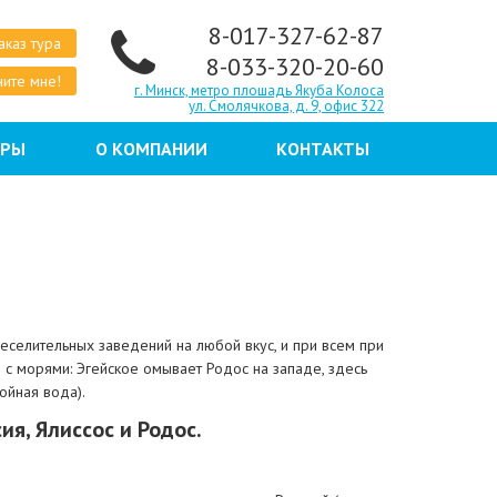
8-017-327-62-87
аказ тура
8-033-320-20-60
ите мне!
г. Минск, метро плошадь Якуба Колоса
ул. Смолячкова, д. 9, офис 322
ЕРЫ
О КОМПАНИИ
КОНТАКТЫ
селительных заведений на любой вкус, и при всем при
с морями: Эгейское омывает Родос на западе, здесь
ойная вода).
я, Ялиссос и Родос.