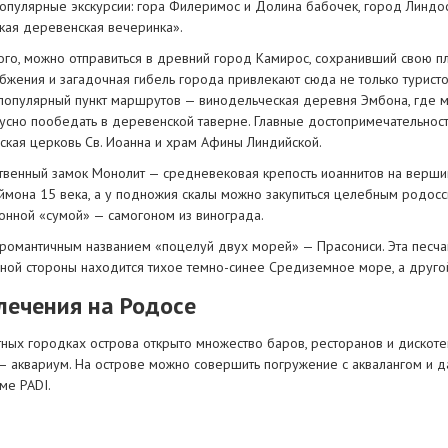
опулярные экскурсии: гора Филеримос и Долина бабочек, город Линдос 
кая деревенская вечеринка».
ого, можно отправиться в древний город Камирос, сохранивший свою п
бжения и загадочная гибель города привлекают сюда не только туристо
популярный пункт маршрутов — винодельческая деревня Эмбона, где м
кусно пообедать в деревенской таверне. Главные достопримечательнос
йская церковь Св. Иоанна и храм Афины Линдийской.
твенный замок Монолит — средневековая крепость иоаннитов на вершине
ймона 15 века, а у подножия скалы можно закупиться целебным родо
онной «сумой» — самогоном из винограда.
 романтичным названием «поцелуй двух морей» — Прасониси. Эта песчан
дной стороны находится тихое темно-синее Средиземное море, а друго
лечения на Родосе
ных городках острова открыто множество баров, ресторанов и дискотек
— аквариум. На острове можно совершить погружение с аквалангом и 
ме PADI.