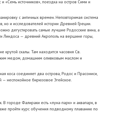
и «Семь источников», поездка на остров Сими и
ланировку с античных времен. Неповторимая система
в, но и исследователей истории Древней Греции.
ожно дегустировать самые лучшие Родосские вина, а
ти Линдоса — древний Акрополь на вершине горы,
 крутой скалы. Там находится часовня Св.
сским медом, домашним оливковым маслом и
ая коса соединяет два острова, Родос и Прасониси,
й — неспокойное бирюзовое Эгейское.
. В городе Фалираки есть «луна-парк» и аквапарк, в
даже пройти курс обучения подводному плаванию по