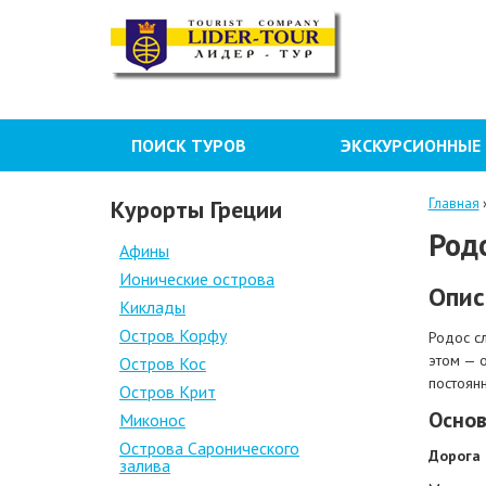
ПОИСК ТУРОВ
ЭКСКУРСИОННЫЕ
Курорты Греции
Главная
Род
Афины
Ионические острова
Опис
Киклады
Остров Корфу
Родос с
этом — 
Остров Кос
постоянн
Остров Крит
Основ
Миконос
Острова Саронического
Дорога
залива