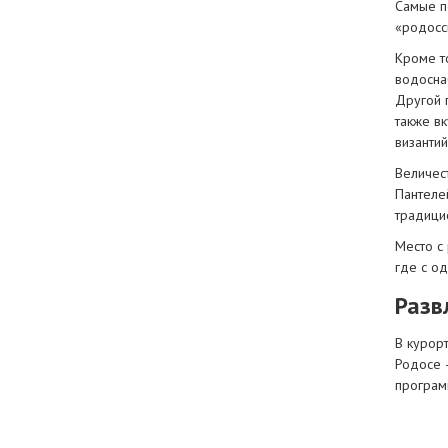
Самые п
«родосс
Кроме т
водосна
Другой 
также в
византи
Величес
Пантеле
традици
Место с
где с о
Разв
В курорт
Родосе 
програм